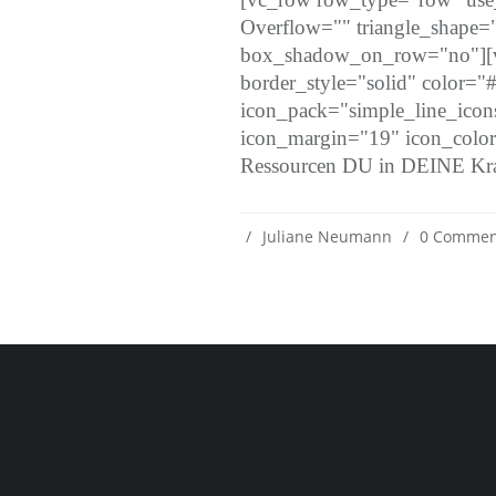
Overflow="" triangle_shape
box_shadow_on_row="no"][vc
border_style="solid" color=
icon_pack="simple_line_icons
icon_margin="19" icon_color
Ressourcen DU in DEINE Kraft
Juliane Neumann
0 Commen