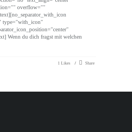
ion="" overflow=""
xt][no_separator_with_icon
" type="with_icon"
arator_icon_position="center"
] Wenn du dich fragst mit welchen
1
Likes
Share
Folge mir auf Instagram