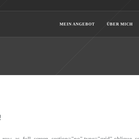
MEIN ANGEBOT
ÜBER MICH
!
row_as_full_screen_section="no" type="grid" oblique_sec