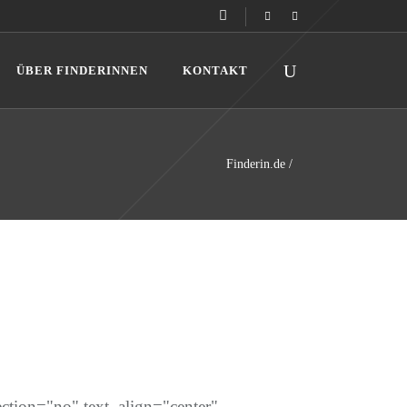
ÜBER FINDERINNEN
KONTAKT
Finderin.de
/
tion="no" text_align="center"