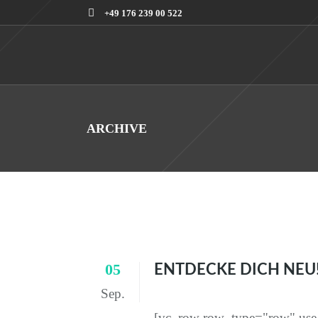
+49 176 239 00 522
ARCHIVE
05
ENTDECKE DICH NEU
Sep.
[vc_row row_type="row" use_