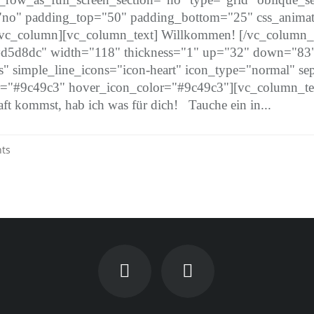
="no" padding_top="50" padding_bottom="25" css_animat
_column][vc_column_text] Willkommen! [/vc_column_te
"#d5d8dc" width="118" thickness="1" up="32" down="83
" simple_line_icons="icon-heart" icon_type="normal" sep
="#9c49c3" hover_icon_color="#9c49c3"][vc_column_text
 kommst, hab ich was für dich! Tauche ein in...
ts