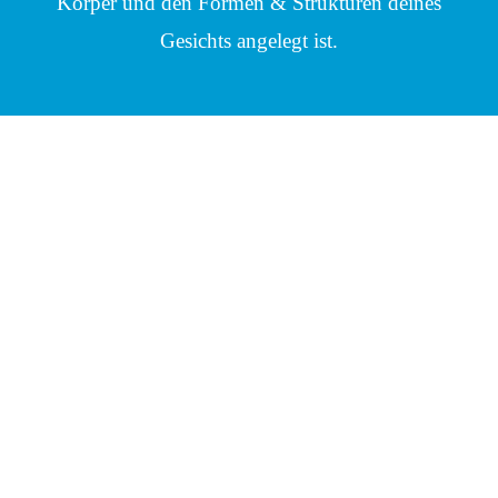
Körper und den Formen & Strukturen deines
Gesichts angelegt ist.
Spurensuche im Gesicht
Ein kraftvolles Kinn, liebliche
Grübchen, markante Wangenknochen,
kecke Sommersprossen, eine wilde
Lockenmähne, ein elegant langer Hals